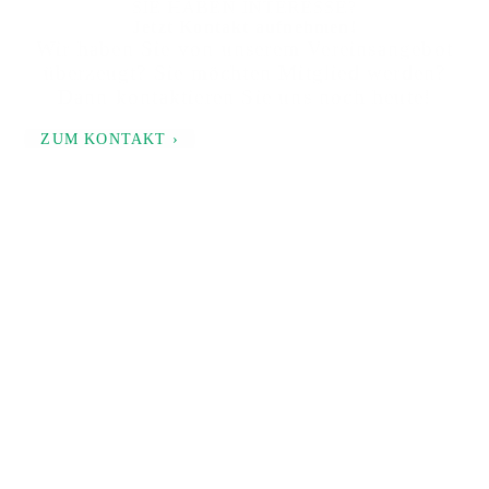
SIE HABEN INTERESSE?
Jetzt Kontakt aufnehmen!
Wir haben Sie von unserem Vereinsangebot
überzeugt? Sie möchten Mitglied werden?
Dann kontaktieren Sie uns noch heute!
ZUM KONTAKT ›